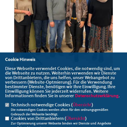
Cookie Hinweis
Diese Webseite verwendet Cookies, die notwendig sind, um
die Webseite zu nutzen. Weiterhin verwenden wir Dienste
von Drittanbietern, die uns helfen, unser Webangebot zu
verbessern (Website-Optmierung). Für die Verwendung
bestimmter Dienste, benötigen wir Ihre Einwilligung. Ihre
Ulrike Huisgen, Axel Schreiner, Daniel Schilling, Tobias
Einwilligung können Sie jederzeit widerrufen. Weitere
Informationen finden Sie in unserer
Datenschutzerklärung
.
Lübke, Inga Johnsen, Ulf Ehlers, Cornelia Gräfin zu
Rantzau (v.l.n.r.)
Technisch notwendige Cookies (
Übersicht
)
Die notwendigen Cookies werden allein für den ordnungsgemäßen
Gebrauch der Webseite benötigt.
Cookies von Drittanbietern (
Übersicht
)
Im Rahmen der Vorstandswahlen auf der
Zur Optimierung unserer Webseite binden wir Dienste und Angebote